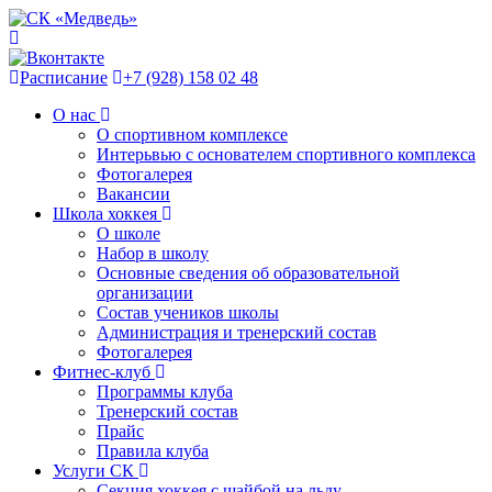
Расписание
+7 (928) 158 02 48
О нас
О спортивном комплексе
Интерьвью с основателем спортивного комплекса
Фотогалерея
Вакансии
Школа хоккея
О школе
Набор в школу
Основные сведения об образовательной
организации
Состав учеников школы
Администрация и тренерский состав
Фотогалерея
Фитнес-клуб
Программы клуба
Тренерский состав
Прайс
Правила клуба
Услуги СК
Секция хоккея с шайбой на льду