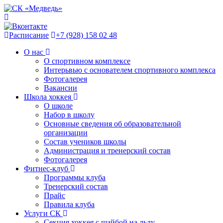
Расписание
+7 (928) 158 02 48
О нас
О спортивном комплексе
Интерьвью с основателем спортивного комплекса
Фотогалерея
Вакансии
Школа хоккея
О школе
Набор в школу
Основные сведения об образовательной
организации
Состав учеников школы
Администрация и тренерский состав
Фотогалерея
Фитнес-клуб
Программы клуба
Тренерский состав
Прайс
Правила клуба
Услуги СК
Секция хоккея с шайбой на льду