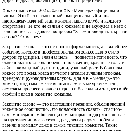
Дорогие друзья, болельщики, игроки и родители!
Хоккейный сезон 2025/2026 в ХК «Медведь» официально
закрыт. Это был насыщенный, эмоциональный и по-
настоящему важный этап в жизни нашего клуба и каждого
спортсмена. Те кто не связан с хоккеем и не акунулся в него с
головой всегда задаются вопросом "Зачем проводить закрытие
сезона?" Отвечаем:
Закрытие сезона — это не просто формальность, а важнейшее
событие, которое в профессиональном хоккее давно стало
доброй традицией. Главная цель — подвести итоги всего, что
было прожито за год: победы и поражения, красивые голы и
сейвы, командный дух и индивидуальный рост. В большом
хоккее это время, когда вручают награды лучшим игрокам,
тренерам и руководителям клубов. Для ХК «Медведь» это
момент, когда мы вместе вспоминаем самые яркие матчи,
отмечаем прогресс каждого игрока и благодарим тех, кто внёс
особый вклад в развитие команды.
Закрытие сезона — это настоящий праздник, объединяющий
хоккейное сообщество. Это возможность сказать «спасибо»
самым преданным болельщикам, которые поддерживали нас
на протяжении всего сезона, разделяли радость побед и
верили в команду даже в самые трудные моменты. Такие
мероприятия заряжают позитивом и мотивируют на новые